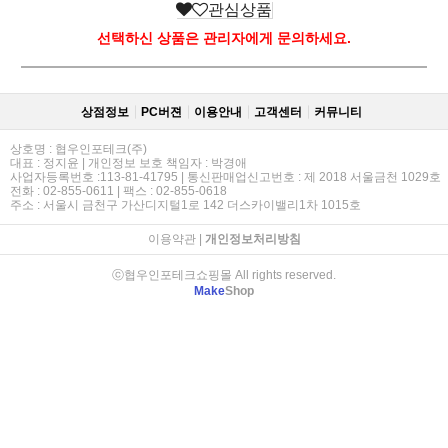
관심상품
선택하신 상품은 관리자에게 문의하세요.
상점정보
PC버젼
이용안내
고객센터
커뮤니티
상호명 : 협우인포테크(주)
대표 : 정지윤 | 개인정보 보호 책임자 : 박경애
사업자등록번호 :113-81-41795 | 통신판매업신고번호 : 제 2018 서울금천 1029호
전화 : 02-855-0611 | 팩스 : 02-855-0618
주소 : 서울시 금천구 가산디지털1로 142 더스카이밸리1차 1015호
이용약관
|
개인정보처리방침
ⓒ협우인포테크쇼핑몰 All rights reserved.
Make
Shop