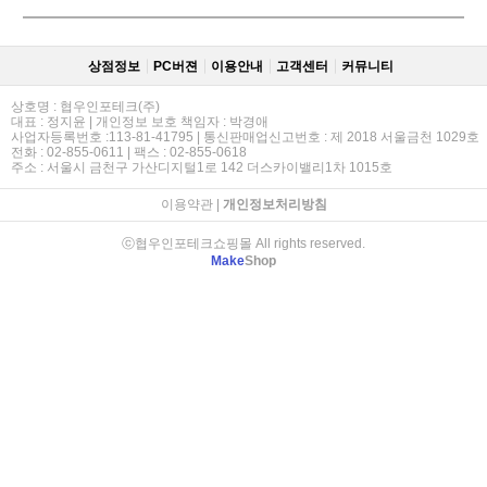
상점정보
PC버젼
이용안내
고객센터
커뮤니티
상호명 : 협우인포테크(주)
대표 : 정지윤 | 개인정보 보호 책임자 : 박경애
사업자등록번호 :113-81-41795 | 통신판매업신고번호 : 제 2018 서울금천 1029호
전화 : 02-855-0611 | 팩스 : 02-855-0618
주소 : 서울시 금천구 가산디지털1로 142 더스카이밸리1차 1015호
이용약관
|
개인정보처리방침
ⓒ협우인포테크쇼핑몰 All rights reserved.
Make
Shop