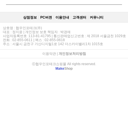
상점정보
PC버젼
이용안내
고객센터
커뮤니티
상호명 : 협우인포테크(주)
대표 : 정지윤 | 개인정보 보호 책임자 : 박경애
사업자등록번호 :113-81-41795 | 통신판매업신고번호 : 제 2018 서울금천 1029호
전화 : 02-855-0611 | 팩스 : 02-855-0618
주소 : 서울시 금천구 가산디지털1로 142 더스카이밸리1차 1015호
이용약관
|
개인정보처리방침
ⓒ협우인포테크쇼핑몰 All rights reserved.
Make
Shop