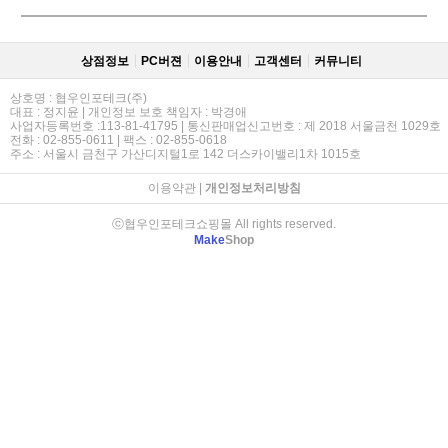
상점정보
PC버젼
이용안내
고객센터
커뮤니티
상호명 : 협우인포테크(주)
대표 : 정지윤 | 개인정보 보호 책임자 : 박경애
사업자등록번호 :113-81-41795 | 통신판매업신고번호 : 제 2018 서울금천 1029호
전화 : 02-855-0611 | 팩스 : 02-855-0618
주소 : 서울시 금천구 가산디지털1로 142 더스카이밸리1차 1015호
이용약관
|
개인정보처리방침
ⓒ협우인포테크쇼핑몰 All rights reserved.
Make
Shop