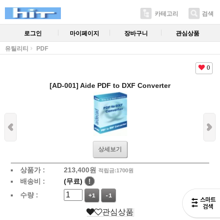
카테고리
검색
로그인
마이페이지
장바구니
관심상품
유틸리티
PDF
0
[AD-001] Aide PDF to DXF Converter
상세보기
상품가 :
213,400
원
적립금:1700원
배송비 :
(무료)
!
수량 :
+1
-1
관심상품