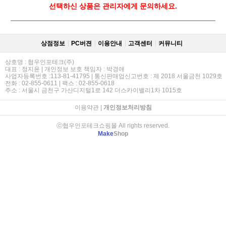
선택하신 상품은 관리자에게 문의하세요.
상점정보
PC버젼
이용안내
고객센터
커뮤니티
상호명 : 협우인포테크(주)
대표 : 정지윤 | 개인정보 보호 책임자 : 박경애
사업자등록번호 :113-81-41795 | 통신판매업신고번호 : 제 2018 서울금천 1029호
전화 : 02-855-0611 | 팩스 : 02-855-0618
주소 : 서울시 금천구 가산디지털1로 142 더스카이밸리1차 1015호
이용약관
|
개인정보처리방침
ⓒ협우인포테크쇼핑몰 All rights reserved.
Make
Shop