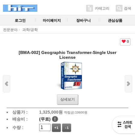
카테고리
검색
로그인
마이페이지
장바구니
관심상품
전문분야
과학/공학
0
[BMA-002] Geographic Transformer-Single User
License
상세보기
상품가 :
1,325,000
원
적립금:10600원
배송비 :
(무료)
!
수량 :
+1
-1