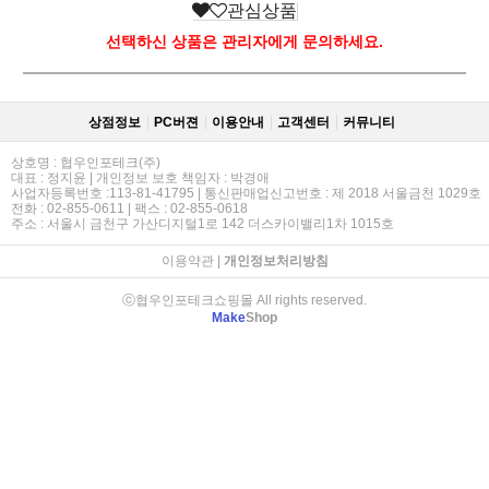
관심상품
선택하신 상품은 관리자에게 문의하세요.
상점정보
PC버젼
이용안내
고객센터
커뮤니티
상호명 : 협우인포테크(주)
대표 : 정지윤 | 개인정보 보호 책임자 : 박경애
사업자등록번호 :113-81-41795 | 통신판매업신고번호 : 제 2018 서울금천 1029호
전화 : 02-855-0611 | 팩스 : 02-855-0618
주소 : 서울시 금천구 가산디지털1로 142 더스카이밸리1차 1015호
이용약관
|
개인정보처리방침
ⓒ협우인포테크쇼핑몰 All rights reserved.
Make
Shop