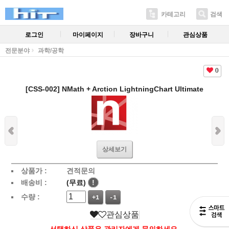
카테고리
검색
로그인
마이페이지
장바구니
관심상품
전문분야
과학/공학
0
[CSS-002] NMath + Arction LightningChart Ultimate
상세보기
상품가 :
견적문의
배송비 :
(무료)
!
수량 :
+1
-1
관심상품