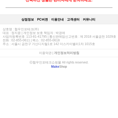
선택하신 상품은 관리자에게 문의하세요.
상점정보
PC버젼
이용안내
고객센터
커뮤니티
상호명 : 협우인포테크(주)
대표 : 정지윤 | 개인정보 보호 책임자 : 박경애
사업자등록번호 :113-81-41795 | 통신판매업신고번호 : 제 2018 서울금천 1029호
전화 : 02-855-0611 | 팩스 : 02-855-0618
주소 : 서울시 금천구 가산디지털1로 142 더스카이밸리1차 1015호
이용약관
|
개인정보처리방침
ⓒ협우인포테크쇼핑몰 All rights reserved.
Make
Shop