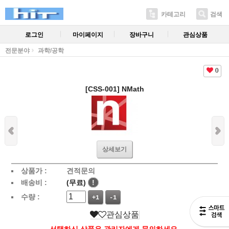
카테고리
검색
로그인
마이페이지
장바구니
관심상품
전문분야
과학/공학
0
[CSS-001] NMath
상세보기
상품가 :
견적문의
배송비 :
(무료)
!
수량 :
+1
-1
관심상품