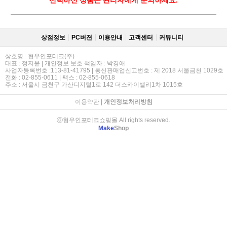
선택하신 상품은 관리자에게 문의하세요.
상점정보
PC버젼
이용안내
고객센터
커뮤니티
상호명 : 협우인포테크(주)
대표 : 정지윤 | 개인정보 보호 책임자 : 박경애
사업자등록번호 :113-81-41795 | 통신판매업신고번호 : 제 2018 서울금천 1029호
전화 : 02-855-0611 | 팩스 : 02-855-0618
주소 : 서울시 금천구 가산디지털1로 142 더스카이밸리1차 1015호
이용약관
|
개인정보처리방침
ⓒ협우인포테크쇼핑몰 All rights reserved.
Make
Shop