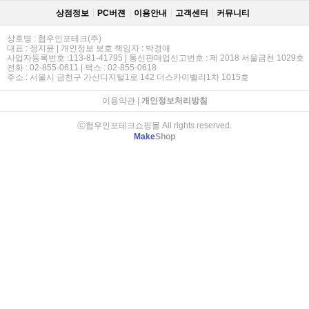
상점정보
PC버젼
이용안내
고객센터
커뮤니티
상호명 : 협우인포테크(주)
대표 : 정지윤 | 개인정보 보호 책임자 : 박경애
사업자등록번호 :113-81-41795 | 통신판매업신고번호 : 제 2018 서울금천 1029호
전화 : 02-855-0611 | 팩스 : 02-855-0618
주소 : 서울시 금천구 가산디지털1로 142 더스카이밸리1차 1015호
이용약관
|
개인정보처리방침
ⓒ협우인포테크쇼핑몰 All rights reserved.
Make
Shop