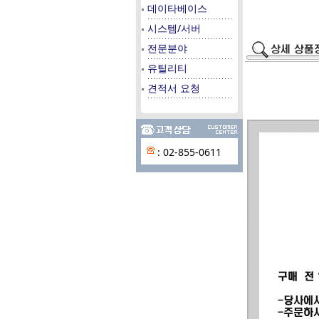
데이타베이스
시스템/서버
전문분야
유틸리티
견적서 요청
: 02-855-0611