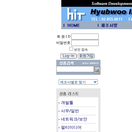
회 원 I D
비밀번호
보안 접속
개발툴
사무/일반
네트워크/보안
멀티미디어