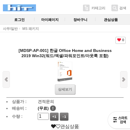
카테고리
검색
로그인
마이페이지
장바구니
관심상품
사무/일반
MS 패키지
0
[MDSP-AP-001] 한글 Office Home and Business
2019 Win32(워드/엑셀/파워포인트/아웃룩 포함)
상세보기
상품가 :
견적문의
배송비 :
(무료)
!
수량 :
+1
-1
관심상품