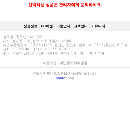
선택하신 상품은 관리자에게 문의하세요.
상점정보
PC버젼
이용안내
고객센터
커뮤니티
상호명 : 협우인포테크(주)
대표 : 정지윤 | 개인정보 보호 책임자 : 박경애
사업자등록번호 :113-81-41795 | 통신판매업신고번호 : 제 2018 서울금천 1029호
전화 : 02-855-0611 | 팩스 : 02-855-0618
주소 : 서울시 금천구 가산디지털1로 142 더스카이밸리1차 1015호
이용약관
|
개인정보처리방침
ⓒ협우인포테크쇼핑몰 All rights reserved.
Make
Shop