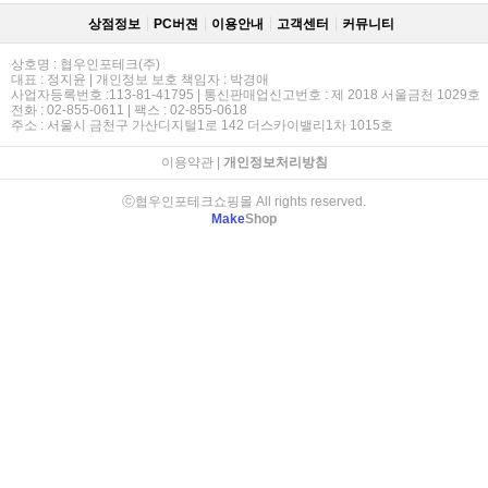
상점정보
PC버젼
이용안내
고객센터
커뮤니티
상호명 : 협우인포테크(주)
대표 : 정지윤 | 개인정보 보호 책임자 : 박경애
사업자등록번호 :113-81-41795 | 통신판매업신고번호 : 제 2018 서울금천 1029호
전화 : 02-855-0611 | 팩스 : 02-855-0618
주소 : 서울시 금천구 가산디지털1로 142 더스카이밸리1차 1015호
이용약관
|
개인정보처리방침
ⓒ협우인포테크쇼핑몰 All rights reserved.
Make
Shop