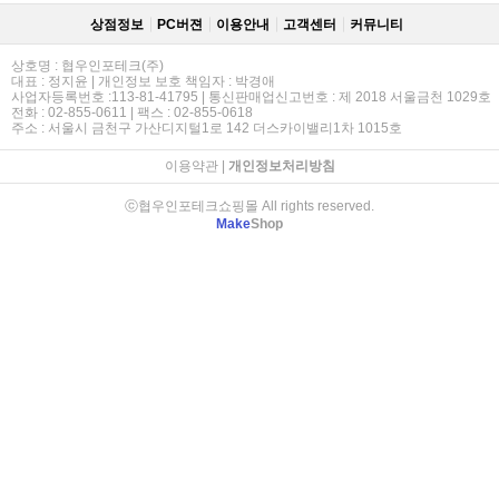
상점정보
PC버젼
이용안내
고객센터
커뮤니티
상호명 : 협우인포테크(주)
대표 : 정지윤 | 개인정보 보호 책임자 : 박경애
사업자등록번호 :113-81-41795 | 통신판매업신고번호 : 제 2018 서울금천 1029호
전화 : 02-855-0611 | 팩스 : 02-855-0618
주소 : 서울시 금천구 가산디지털1로 142 더스카이밸리1차 1015호
이용약관
|
개인정보처리방침
ⓒ협우인포테크쇼핑몰 All rights reserved.
Make
Shop