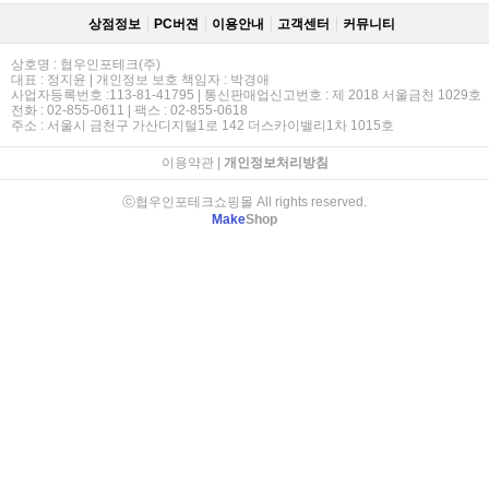
상점정보
PC버젼
이용안내
고객센터
커뮤니티
상호명 : 협우인포테크(주)
대표 : 정지윤 | 개인정보 보호 책임자 : 박경애
사업자등록번호 :113-81-41795 | 통신판매업신고번호 : 제 2018 서울금천 1029호
전화 : 02-855-0611 | 팩스 : 02-855-0618
주소 : 서울시 금천구 가산디지털1로 142 더스카이밸리1차 1015호
이용약관
|
개인정보처리방침
ⓒ협우인포테크쇼핑몰 All rights reserved.
Make
Shop