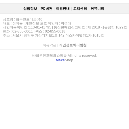
상점정보
PC버젼
이용안내
고객센터
커뮤니티
상호명 : 협우인포테크(주)
대표 : 정지윤 | 개인정보 보호 책임자 : 박경애
사업자등록번호 :113-81-41795 | 통신판매업신고번호 : 제 2018 서울금천 1029호
전화 : 02-855-0611 | 팩스 : 02-855-0618
주소 : 서울시 금천구 가산디지털1로 142 더스카이밸리1차 1015호
이용약관
|
개인정보처리방침
ⓒ협우인포테크쇼핑몰 All rights reserved.
Make
Shop