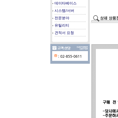
데이타베이스
시스템/서버
전문분야
유틸리티
견적서 요청
: 02-855-0611