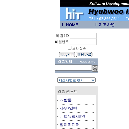
회 원 I D
비밀번호
보안 접속
개발툴
사무/일반
네트워크/보안
멀티미디어