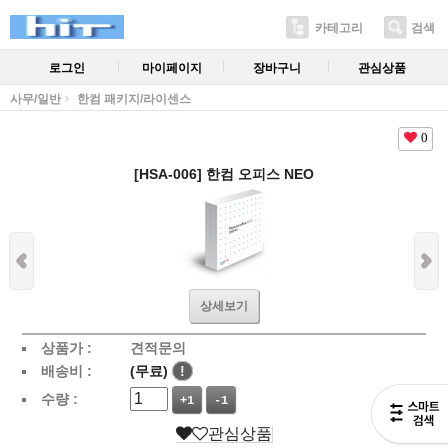
카테고리
검색
로그인
마이페이지
장바구니
관심상품
사무/일반
한컴 패키지/라이센스
0
[HSA-006] 한컴 오피스 NEO
상세보기
상품가 :
견적문의
배송비 :
(무료)
!
수량 :
+1
-1
관심상품