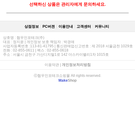
선택하신 상품은 관리자에게 문의하세요.
상점정보
PC버젼
이용안내
고객센터
커뮤니티
상호명 : 협우인포테크(주)
대표 : 정지윤 | 개인정보 보호 책임자 : 박경애
사업자등록번호 :113-81-41795 | 통신판매업신고번호 : 제 2018 서울금천 1029호
전화 : 02-855-0611 | 팩스 : 02-855-0618
주소 : 서울시 금천구 가산디지털1로 142 더스카이밸리1차 1015호
이용약관
|
개인정보처리방침
ⓒ협우인포테크쇼핑몰 All rights reserved.
Make
Shop