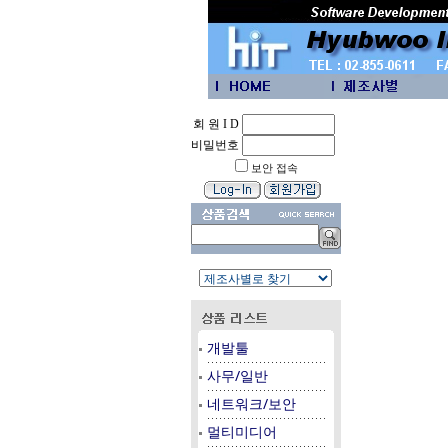
회 원 I D
비밀번호
보안 접속
개발툴
사무/일반
네트워크/보안
멀티미디어