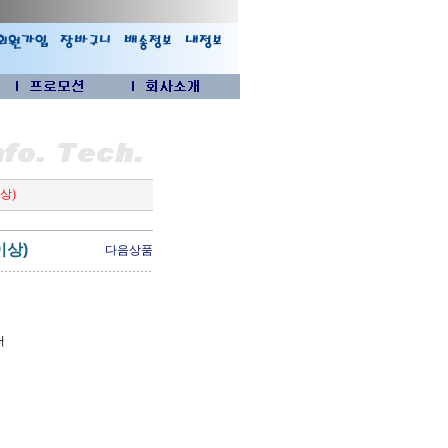
이상)
이상)
다음상품
터