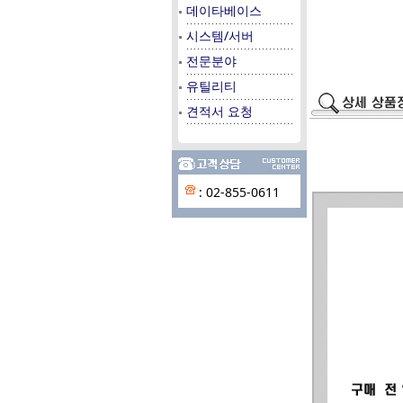
데이타베이스
시스템/서버
전문분야
유틸리티
견적서 요청
: 02-855-0611