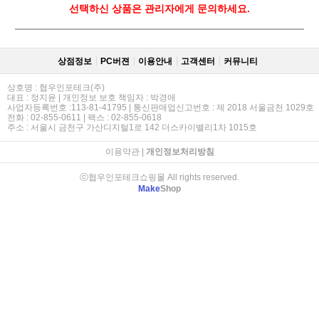
선택하신 상품은 관리자에게 문의하세요.
상점정보
PC버젼
이용안내
고객센터
커뮤니티
상호명 : 협우인포테크(주)
대표 : 정지윤 | 개인정보 보호 책임자 : 박경애
사업자등록번호 :113-81-41795 | 통신판매업신고번호 : 제 2018 서울금천 1029호
전화 : 02-855-0611 | 팩스 : 02-855-0618
주소 : 서울시 금천구 가산디지털1로 142 더스카이밸리1차 1015호
이용약관
|
개인정보처리방침
ⓒ협우인포테크쇼핑몰 All rights reserved.
Make
Shop