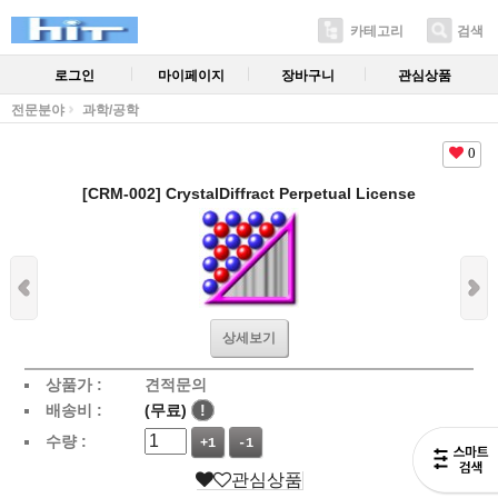
카테고리
검색
로그인
마이페이지
장바구니
관심상품
전문분야
과학/공학
0
[CRM-002] CrystalDiffract Perpetual License
상세보기
상품가 :
견적문의
배송비 :
(무료)
!
수량 :
+1
-1
관심상품