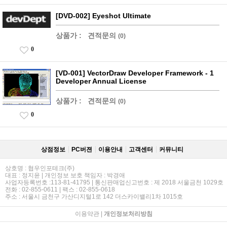
[DVD-002] Eyeshot Ultimate
상품가 :
견적문의
(0)
0
[VD-001] VectorDraw Developer Framework - 1
Developer Annual License
상품가 :
견적문의
(0)
0
상점정보
PC버젼
이용안내
고객센터
커뮤니티
상호명 : 협우인포테크(주)
대표 : 정지윤 | 개인정보 보호 책임자 : 박경애
사업자등록번호 :113-81-41795 | 통신판매업신고번호 : 제 2018 서울금천 1029호
전화 : 02-855-0611 | 팩스 : 02-855-0618
주소 : 서울시 금천구 가산디지털1로 142 더스카이밸리1차 1015호
이용약관
|
개인정보처리방침