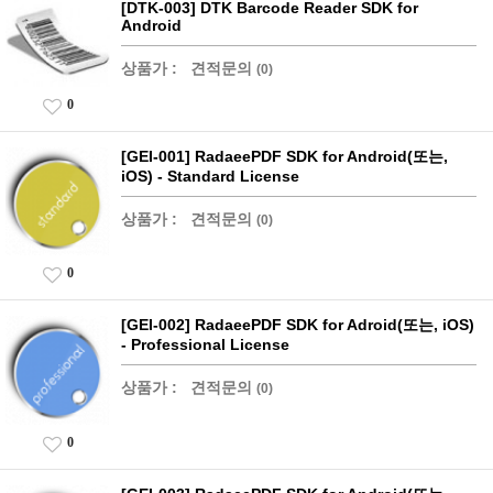
[DTK-003] DTK Barcode Reader SDK for
Android
상품가 :
견적문의
(0)
0
[GEI-001] RadaeePDF SDK for Android(또는,
iOS) - Standard License
상품가 :
견적문의
(0)
0
[GEI-002] RadaeePDF SDK for Adroid(또는, iOS)
- Professional License
상품가 :
견적문의
(0)
0