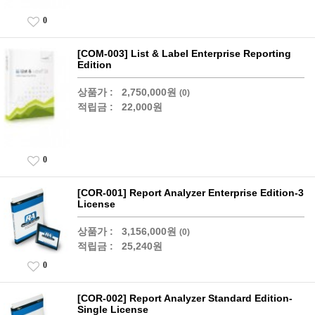
0
[COM-003] List & Label Enterprise Reporting
Edition
상품가 :
2,750,000원
(0)
적립금 :
22,000원
0
[COR-001] Report Analyzer Enterprise Edition-3
License
상품가 :
3,156,000원
(0)
적립금 :
25,240원
0
[COR-002] Report Analyzer Standard Edition-
Single License