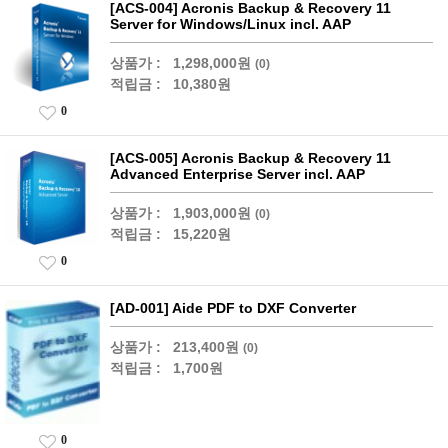
[ACS-004] Acronis Backup & Recovery 11
Server for Windows/Linux incl. AAP
상품가 :
1,298,000원
(0)
적립금 :
10,380원
0
[ACS-005] Acronis Backup & Recovery 11
Advanced Enterprise Server incl. AAP
상품가 :
1,903,000원
(0)
적립금 :
15,220원
0
[AD-001] Aide PDF to DXF Converter
상품가 :
213,400원
(0)
적립금 :
1,700원
0