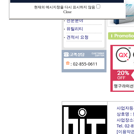
데이타베이스
현재의 메시지창을 다시 표시하지 않음
시스템/서버
Close
전문분야
유틸리티
견적서 요청
: 02-855-0611
사업자등록번
상호명 :
사업장소재
Tel. 02-
[
이용약