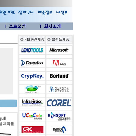
ull
벨 제작툴