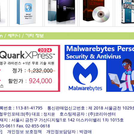
호 : 113-81-41795
통신판매업신고번호 :
제 2018 서울금천 1029
 협우인포테크(주) 대표 :
호스팅제공자 : (주)코리아센터
정지윤
지 : 서울시 금천구 가산디지털1로 142 더스카이밸리 1차 1015호
855-0611 Fax. 02-855-0618
]
개인정보담당자 :
관
개인정보 보호정책
박경애