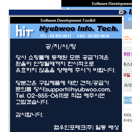
회 원 I D
비밀번호
보안 접속
제반
텍스트
파일
1D/
개발툴
사무/일반
LEADTOOL
네트워크/보안
이미지프로세
멀티미디어