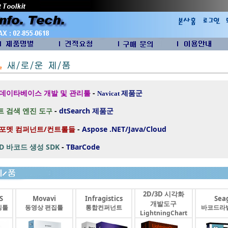
 데이타베이스 개발 및 관리툴
-
제품군
Navicat
 검색 엔진 도
-
dtSearch
제품군
구
 포멧 컴퍼넌트/컨트롤들
-
Aspose .NET/Java/Cloud
2D 바코드 생성 SDK
-
TBarCode
2D/3D 시각화
S
Movavi
Infragistics
Seag
개발도구
싱툴
동영상 편집툴
통합컨퍼넌트
바코드라
LightningChart