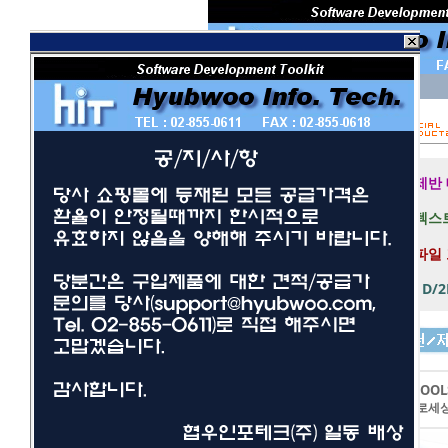
회 원 I D
비밀번호
보안 접속
제반
텍스트
파일
1D/
개발툴
사무/일반
LEADTOOL
네트워크/보안
이미지프로세
멀티미디어