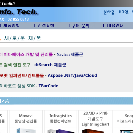
 데이타베이스 개발 및 관리툴
-
제품군
Navicat
 검색 엔진 도
-
dtSearch
제품군
구
 포멧 컴퍼넌트/컨트롤들
-
Aspose .NET/Java/Cloud
2D 바코드 생성 SDK
-
TBarCode
2D/3D 시각화
S
Movavi
Infragistics
Seag
개발도구
싱툴
동영상 편집툴
통합컨퍼넌트
바코드라
LightningChart