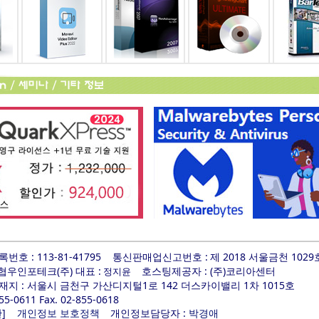
호 : 113-81-41795
통신판매업신고번호 :
제 2018 서울금천 1029
 협우인포테크(주) 대표 :
호스팅제공자 : (주)코리아센터
정지윤
지 : 서울시 금천구 가산디지털1로 142 더스카이밸리 1차 1015호
855-0611 Fax. 02-855-0618
]
개인정보담당자 :
관
개인정보 보호정책
박경애