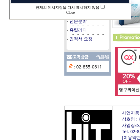
데이타베이스
현재의 메시지창을 다시 표시하지 않음
시스템/서버
Close
전문분야
유틸리티
견적서 요청
: 02-855-0611
사업자등록번
상호명 :
사업장소재
Tel. 02-
[
이용약