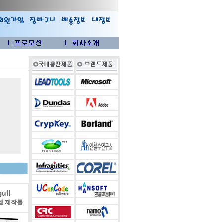
ull
벨 제작툴