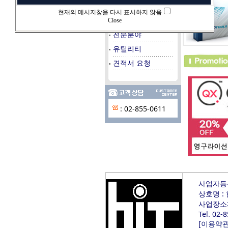
데이타베이스
현재의 메시지창을 다시 표시하지 않음
시스템/서버
Close
전문분야
유틸리티
견적서 요청
: 02-855-0611
사업자등록번
상호명 :
사업장소재
Tel. 02-
[
이용약