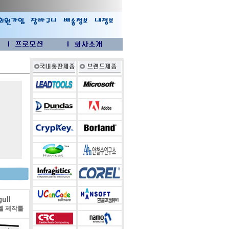
ull
벨 제작툴