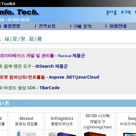
 데이타베이스 개발 및 관리툴
-
제품군
Navicat
 검색 엔진 도
-
dtSearch
제품군
구
 포멧 컴퍼넌트/컨트롤들
-
Aspose .NET/Java/Cloud
2D 바코드 생성 SDK
-
TBarCode
2D/3D 시각화
S
Movavi
Infragistics
Seag
개발도구
싱툴
동영상 편집툴
통합컨퍼넌트
바코드라
LightningChart