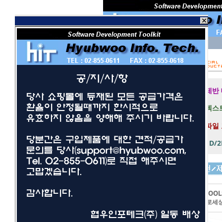
회 원 I D
비밀번호
보안 접속
제반
텍스트
파일
1D/
개발툴
사무/일반
LEADTOOL
네트워크/보안
이미지프로세
멀티미디어