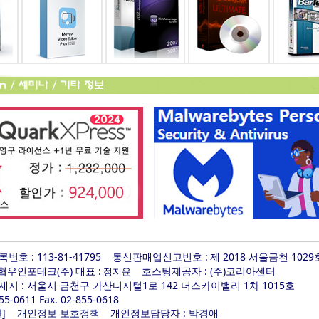
호 : 113-81-41795
통신판매업신고번호 :
제 2018 서울금천 1029
 협우인포테크(주) 대표 :
호스팅제공자 : (주)코리아센터
정지윤
지 : 서울시 금천구 가산디지털1로 142 더스카이밸리 1차 1015호
855-0611 Fax. 02-855-0618
]
개인정보담당자 :
관
개인정보 보호정책
박경애