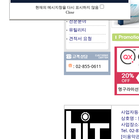
데이타베이스
현재의 메시지창을 다시 표시하지 않음
시스템/서버
Close
전문분야
유틸리티
견적서 요청
: 02-855-0611
사업자등록번
상호명 :
사업장소재
Tel. 02-
[
이용약