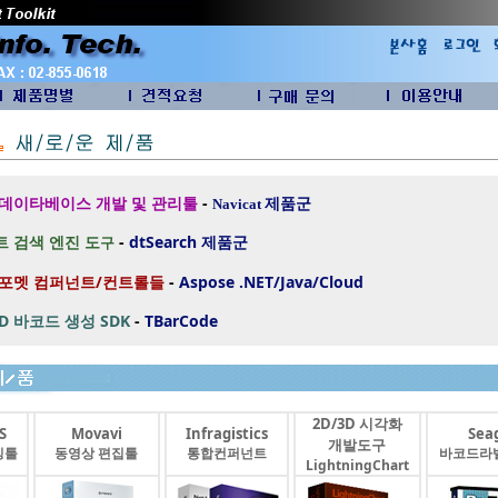
 데이타베이스 개발 및 관리툴
-
제품군
Navicat
 검색 엔진 도
-
dtSearch
제품군
구
 포멧 컴퍼넌트/컨트롤들
-
Aspose .NET/Java/Cloud
2D 바코드 생성 SDK
-
TBarCode
2D/3D 시각화
S
Movavi
Infragistics
Seag
개발도구
싱툴
동영상 편집툴
통합컨퍼넌트
바코드라
LightningChart