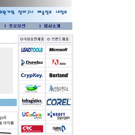
ull
벨 제작툴