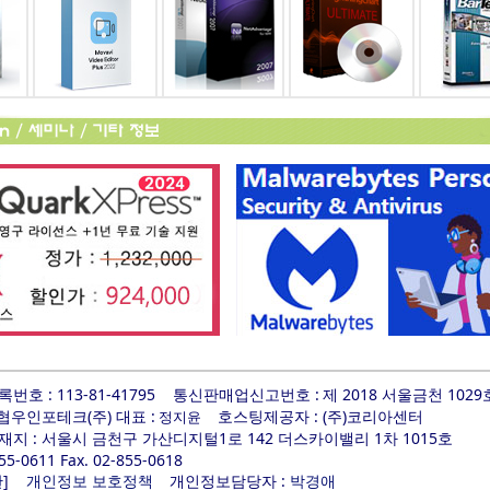
호 : 113-81-41795
통신판매업신고번호 :
제 2018 서울금천 1029
 협우인포테크(주) 대표 :
호스팅제공자 : (주)코리아센터
정지윤
지 : 서울시 금천구 가산디지털1로 142 더스카이밸리 1차 1015호
855-0611 Fax. 02-855-0618
]
개인정보담당자 :
관
개인정보 보호정책
박경애