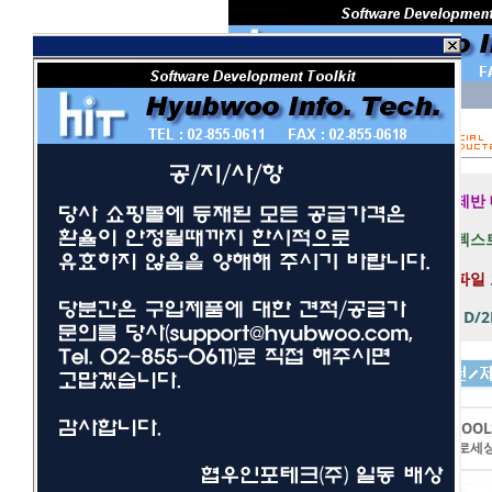
회 원 I D
비밀번호
보안 접속
제반
텍스트
파일
1D/
개발툴
사무/일반
LEADTOOL
네트워크/보안
이미지프로세
멀티미디어