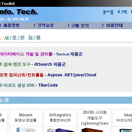
 데이타베이스 개발 및 관리툴
-
제품군
Navicat
 검색 엔진 도
-
dtSearch
제품군
구
 포멧 컴퍼넌트/컨트롤들
-
Aspose .NET/Java/Cloud
2D 바코드 생성 SDK
-
TBarCode
2D/3D 시각화
S
Movavi
Infragistics
Seag
개발도구
싱툴
동영상 편집툴
통합컨퍼넌트
바코드라
LightningChart