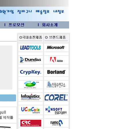
ull
벨 제작툴