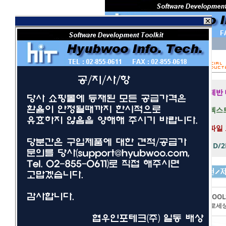
회 원 I D
비밀번호
보안 접속
제반
텍스트
파일
1D/
개발툴
사무/일반
LEADTOOL
네트워크/보안
이미지프로세
멀티미디어