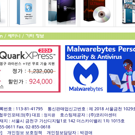
호 : 113-81-41795
통신판매업신고번호 :
제 2018 서울금천 1029
 협우인포테크(주) 대표 :
호스팅제공자 : (주)코리아센터
정지윤
지 : 서울시 금천구 가산디지털1로 142 더스카이밸리 1차 1015호
855-0611 Fax. 02-855-0618
]
개인정보담당자 :
관
개인정보 보호정책
박경애