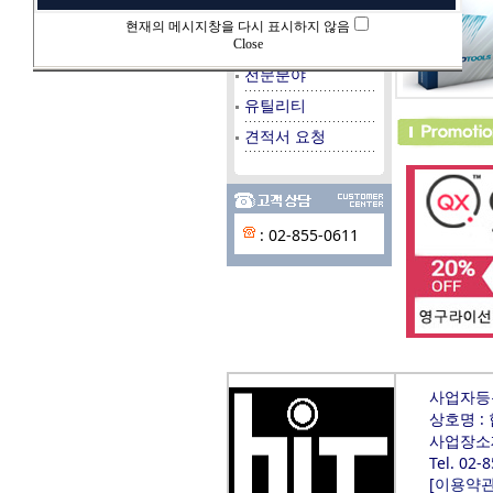
데이타베이스
현재의 메시지창을 다시 표시하지 않음
시스템/서버
Close
전문분야
유틸리티
견적서 요청
: 02-855-0611
사업자등록번
상호명 :
사업장소재
Tel. 02-
[
이용약