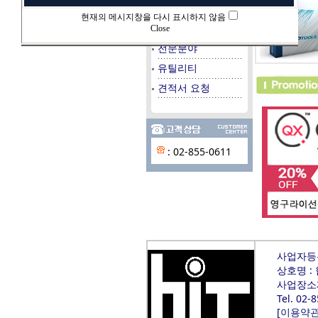
데이타베이스
현재의 메시지창을 다시 표시하지 않음
시스템/서버
Close
전문분야
유틸리티
견적서 요청
: 02-855-0611
사업자등록번
상호명 :
사업장소재
Tel. 02-
[
이용약