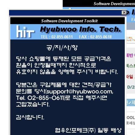
회 원 I D
비밀번호
보안 접속
제반
텍스트
파일
1D/
개발툴
사무/일반
LEADTOOL
네트워크/보안
이미지프로세
멀티미디어