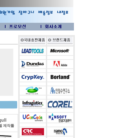
ull
벨 제작툴