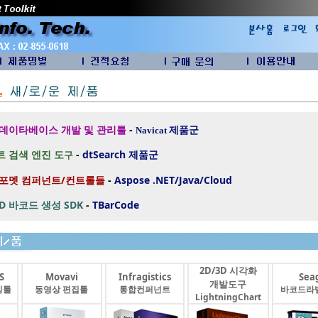
 데이타베이스 개발 및 관리툴
-
제품군
Navicat
 검색 엔진 도
-
dtSearch
제품군
구
 포멧 컴퍼넌트/컨트롤들
-
Aspose .NET/Java/Cloud
2D 바코드 생성 SDK
-
TBarCode
2D/3D 시각화
S
Movavi
Infragistics
Seag
개발도구
싱툴
동영상 편집툴
통합컨퍼넌트
바코드라
LightningChart