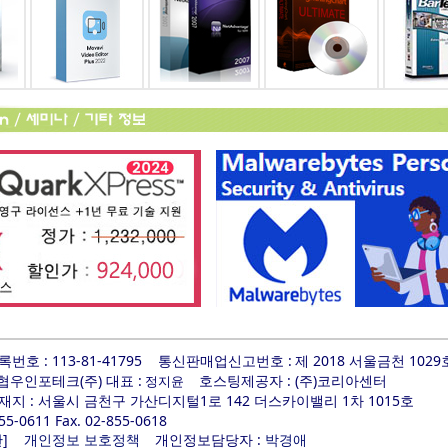
호 : 113-81-41795
통신판매업신고번호 :
제 2018 서울금천 1029
 협우인포테크(주) 대표 :
호스팅제공자 : (주)코리아센터
정지윤
지 : 서울시 금천구 가산디지털1로 142 더스카이밸리 1차 1015호
855-0611 Fax. 02-855-0618
]
개인정보담당자 :
관
개인정보 보호정책
박경애