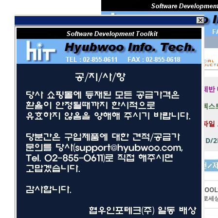
회 원 I D
비밀번호
보안 접속
제반
텍스트
파일
1D/
개발툴
사무/일반
LEADTOOL
네트워크/보안
이미지프로세
멀티미디어