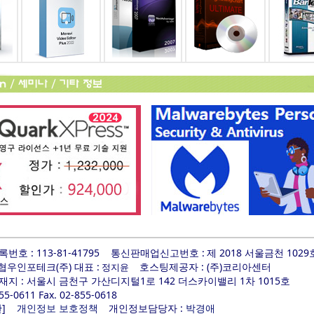
호 : 113-81-41795
통신판매업신고번호 :
제 2018 서울금천 1029
 협우인포테크(주) 대표 :
호스팅제공자 : (주)코리아센터
정지윤
지 : 서울시 금천구 가산디지털1로 142 더스카이밸리 1차 1015호
855-0611 Fax. 02-855-0618
]
개인정보담당자 :
관
개인정보 보호정책
박경애