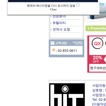
데이타베이스
현재의 메시지창을 다시 표시하지 않음
시스템/서버
Close
전문분야
유틸리티
견적서 요청
: 02-855-0611
사업자등록번
상호명 :
사업장소재
Tel. 02-
[
이용약