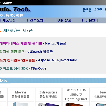
 데이타베이스 개발 및 관리툴
-
제품군
Navicat
 검색 엔진 도
-
dtSearch
제품군
구
 포멧 컴퍼넌트/컨트롤들
-
Aspose .NET/Java/Cloud
2D 바코드 생성 SDK
-
TBarCode
2D/3D 시각화
S
Movavi
Infragistics
Seag
개발도구
싱툴
동영상 편집툴
통합컨퍼넌트
바코드라
LightningChart