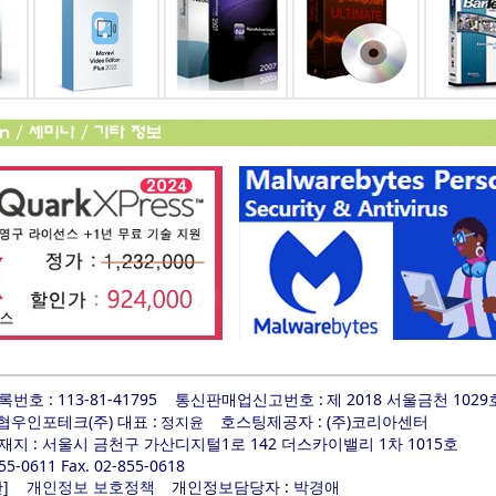
호 : 113-81-41795
통신판매업신고번호 :
제 2018 서울금천 1029
 협우인포테크(주) 대표 :
호스팅제공자 : (주)코리아센터
정지윤
지 : 서울시 금천구 가산디지털1로 142 더스카이밸리 1차 1015호
855-0611 Fax. 02-855-0618
]
개인정보담당자 :
관
개인정보 보호정책
박경애