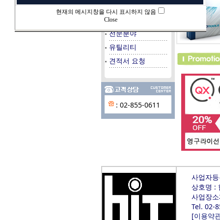
데이타베이스
현재의 메시지창을 다시 표시하지 않음
시스템/서버
Close
전문분야
유틸리티
견적서 요청
: 02-855-0611
사업자등록번
상호명 :
사업장소재
Tel. 02-
[
이용약