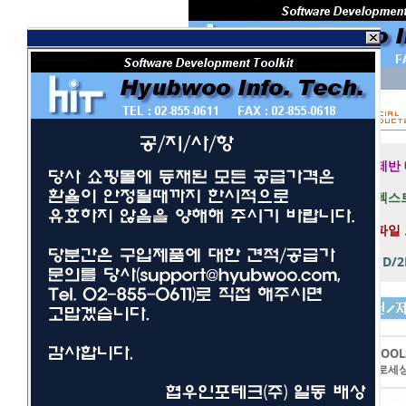
회 원 I D
비밀번호
보안 접속
제반
텍스트
파일
1D/
개발툴
사무/일반
LEADTOOL
네트워크/보안
이미지프로세
멀티미디어