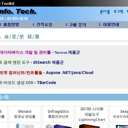
 데이타베이스 개발 및 관리툴
-
제품군
Navicat
 검색 엔진 도
-
dtSearch
제품군
구
 포멧 컴퍼넌트/컨트롤들
-
Aspose .NET/Java/Cloud
2D 바코드 생성 SDK
-
TBarCode
2D/3D 시각화
S
Movavi
Infragistics
Seag
개발도구
싱툴
동영상 편집툴
통합컨퍼넌트
바코드라
LightningChart