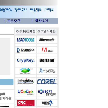
ull
벨 제작툴