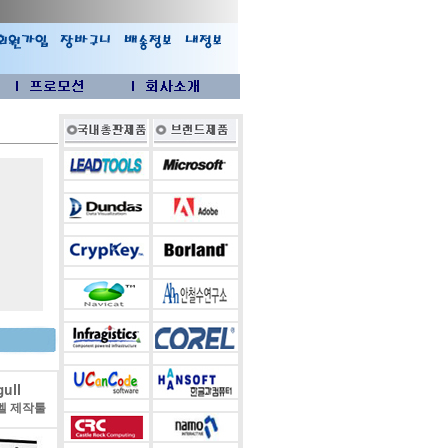
ull
벨 제작툴