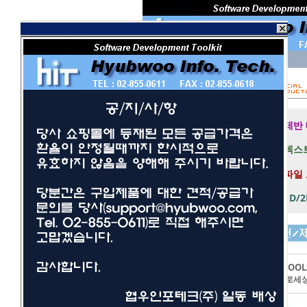
회 원 I D
비밀번호
보안 접속
제반
텍스트
파일
1D/
개발툴
사무/일반
LEADTOOL
네트워크/보안
이미지프로세
멀티미디어