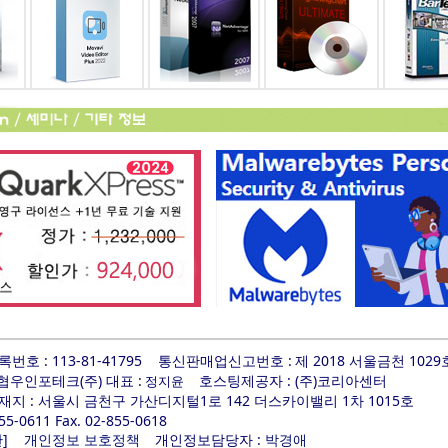
호 : 113-81-41795
통신판매업신고번호 :
제 2018 서울금천 1029
 협우인포테크(주) 대표 :
호스팅제공자 : (주)코리아센터
정지윤
지 : 서울시 금천구 가산디지털1로 142 더스카이밸리 1차 1015호
855-0611 Fax. 02-855-0618
]
개인정보담당자 :
관
개인정보 보호정책
박경애