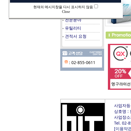
데이타베이스
현재의 메시지창을 다시 표시하지 않음
시스템/서버
Close
전문분야
유틸리티
견적서 요청
: 02-855-0611
사업자등록번
상호명 :
사업장소재
Tel. 02-
[
이용약