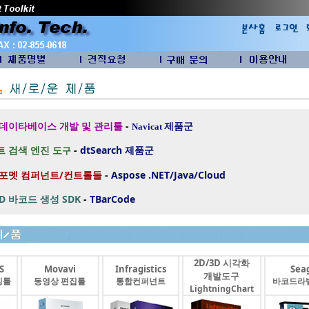
 데이타베이스 개발 및 관리툴
-
제품군
Navicat
 검색 엔진 도
-
dtSearch
제품군
구
 포멧 컴퍼넌트/컨트롤들
-
Aspose .NET/Java/Cloud
2D 바코드 생성 SDK
-
TBarCode
2D/3D 시각화
S
Movavi
Infragistics
Seag
개발도구
싱툴
동영상 편집툴
통합컨퍼넌트
바코드라
LightningChart