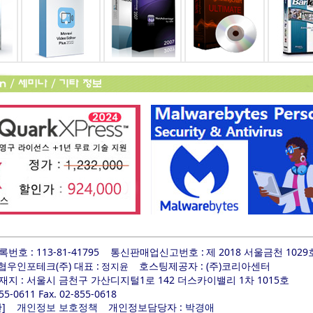
호 : 113-81-41795
통신판매업신고번호 :
제 2018 서울금천 1029
 협우인포테크(주) 대표 :
호스팅제공자 : (주)코리아센터
정지윤
지 : 서울시 금천구 가산디지털1로 142 더스카이밸리 1차 1015호
855-0611 Fax. 02-855-0618
]
개인정보담당자 :
관
개인정보 보호정책
박경애