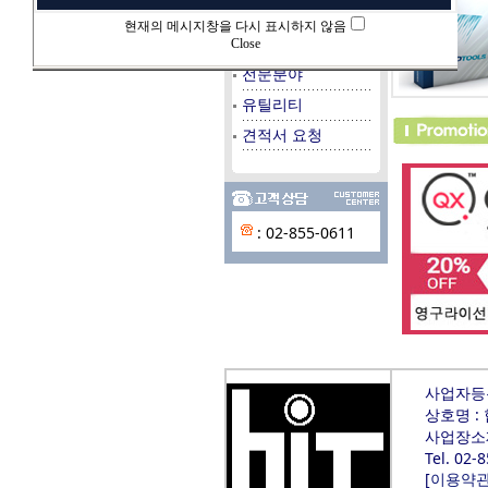
데이타베이스
현재의 메시지창을 다시 표시하지 않음
시스템/서버
Close
전문분야
유틸리티
견적서 요청
: 02-855-0611
사업자등록번
상호명 :
사업장소재
Tel. 02-
[
이용약