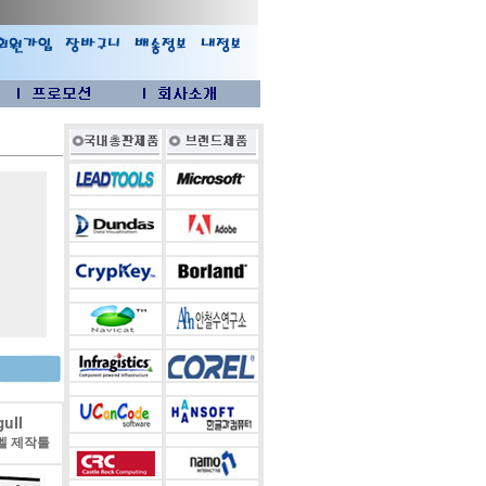
ull
벨 제작툴