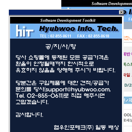
회 원 I D
비밀번호
보안 접속
제반
텍스트
파일
1D/
개발툴
사무/일반
LEADTOOL
네트워크/보안
이미지프로세
멀티미디어