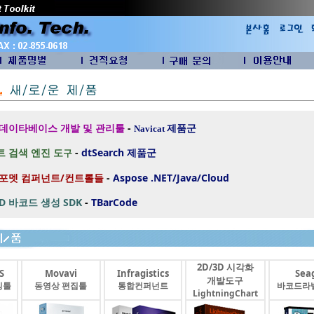
 데이타베이스 개발 및 관리툴
-
제품군
Navicat
 검색 엔진 도
-
dtSearch
제품군
구
 포멧 컴퍼넌트/컨트롤들
-
Aspose .NET/Java/Cloud
2D 바코드 생성 SDK
-
TBarCode
2D/3D 시각화
S
Movavi
Infragistics
Seag
개발도구
싱툴
동영상 편집툴
통합컨퍼넌트
바코드라
LightningChart