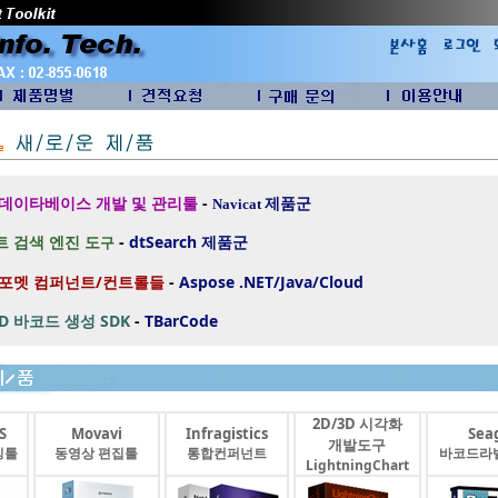
 데이타베이스 개발 및 관리툴
-
제품군
Navicat
 검색 엔진 도
-
dtSearch
제품군
구
 포멧 컴퍼넌트/컨트롤들
-
Aspose .NET/Java/Cloud
2D 바코드 생성 SDK
-
TBarCode
2D/3D 시각화
S
Movavi
Infragistics
Seag
개발도구
싱툴
동영상 편집툴
통합컨퍼넌트
바코드라
LightningChart