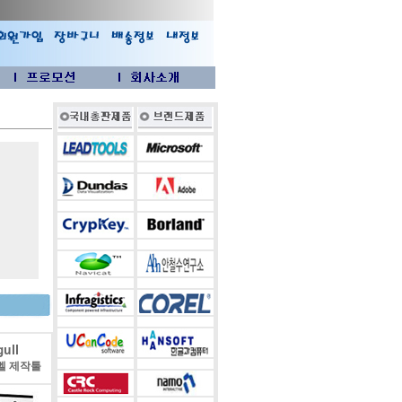
ull
벨 제작툴