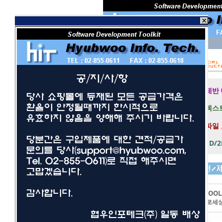
회 원 I D
비밀번호
보안 접속
제반
텍스트
파일
1D/
개발툴
사무/일반
LEADTOOL
네트워크/보안
이미지프로세
멀티미디어