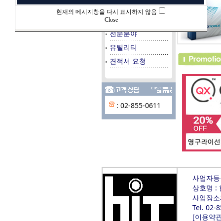
데이타베이스
현재의 메시지창을 다시 표시하지 않음
시스템/서버
Close
전문분야
유틸리티
견적서 요청
: 02-855-0611
사업자등록번
상호명 :
사업장소재
Tel. 02-
[
이용약