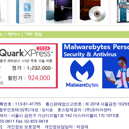
호 : 113-81-41795
통신판매업신고번호 :
제 2018 서울금천 1029
 협우인포테크(주) 대표 :
호스팅제공자 : (주)코리아센터
정지윤
지 : 서울시 금천구 가산디지털1로 142 더스카이밸리 1차 1015호
855-0611 Fax. 02-855-0618
]
개인정보담당자 :
관
개인정보 보호정책
박경애