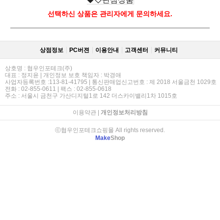
선택하신 상품은 관리자에게 문의하세요.
상점정보
PC버젼
이용안내
고객센터
커뮤니티
상호명 : 협우인포테크(주)
대표 : 정지윤 | 개인정보 보호 책임자 : 박경애
사업자등록번호 :113-81-41795 | 통신판매업신고번호 : 제 2018 서울금천 1029호
전화 : 02-855-0611 | 팩스 : 02-855-0618
주소 : 서울시 금천구 가산디지털1로 142 더스카이밸리1차 1015호
이용약관
|
개인정보처리방침
ⓒ협우인포테크쇼핑몰 All rights reserved.
Make
Shop