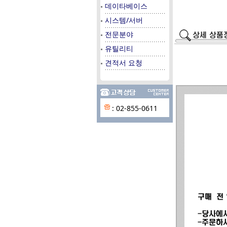
데이타베이스
시스템/서버
전문분야
유틸리티
견적서 요청
: 02-855-0611