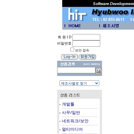
회 원 I D
비밀번호
보안 접속
개발툴
사무/일반
네트워크/보안
멀티미디어