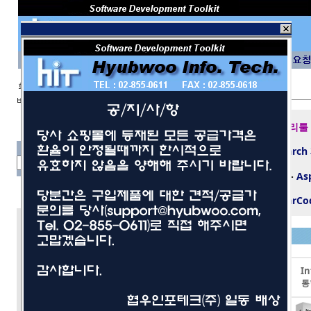
회 원 I D
비밀번호
보안 접속
제반 데이타베이스 개발 및 관리툴
텍스트 검색 엔진 도
-
dtSearch
구
파일 포멧 컴퍼넌트/컨트롤들
-
As
1D/2D 바코드 생성 SDK
-
TBarCo
개발툴
사무/일반
LEADTOOLS
Movavi
In
네트워크/보안
이미지프로세싱툴
동영상 편집툴
통
멀티미디어