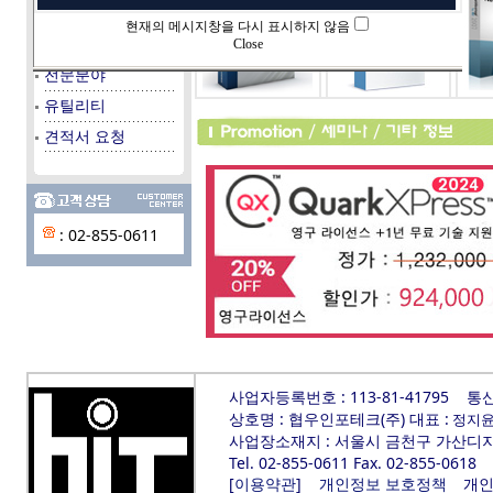
데이타베이스
현재의 메시지창을 다시 표시하지 않음
시스템/서버
Close
전문분야
유틸리티
견적서 요청
: 02-855-0611
사업자등록번호 : 113-81-41795
통신
상호명 : 협우인포테크(주) 대표 :
정지
사업장소재지 : 서울시 금천구 가산디지털
Tel. 02-855-0611 Fax. 02-855-0618
[
]
개인
이용약관
개인정보 보호정책